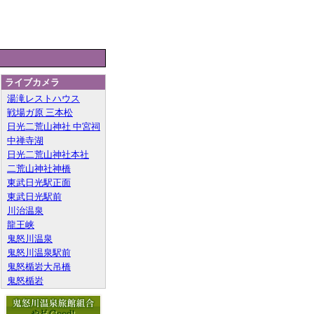
ライブカメラ
湯滝レストハウス
戦場ガ原 三本松
日光二荒山神社 中宮祠
中禅寺湖
日光二荒山神社本社
二荒山神社神橋
東武日光駅正面
東武日光駅前
川治温泉
龍王峡
鬼怒川温泉
鬼怒川温泉駅前
鬼怒楯岩大吊橋
鬼怒楯岩