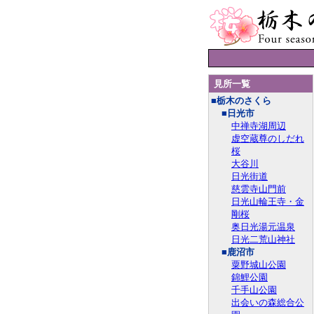
見所一覧
■栃木のさくら
■日光市
中禅寺湖周辺
虚空蔵尊のしだれ
桜
大谷川
日光街道
慈雲寺山門前
日光山輪王寺・金
剛桜
奥日光湯元温泉
日光二荒山神社
■鹿沼市
粟野城山公園
錦鯉公園
千手山公園
出会いの森総合公