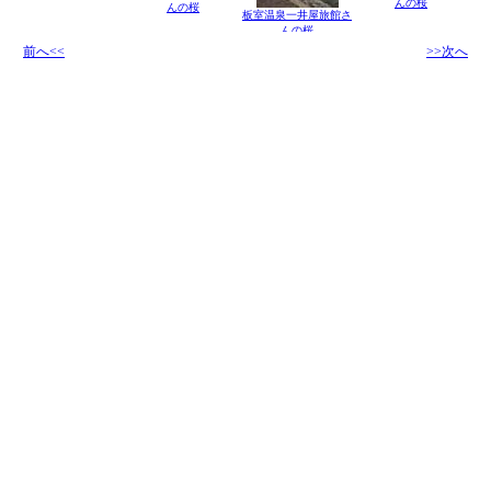
んの桜
んの桜
板室温泉一井屋旅館さ
んの桜
前へ<<
>>次へ