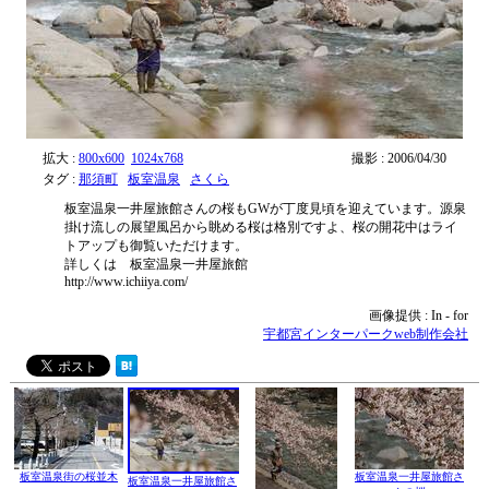
拡大 :
800x600
1024x768
撮影 : 2006/04/30
タグ :
那須町
板室温泉
さくら
板室温泉一井屋旅館さんの桜もGWが丁度見頃を迎えています。源泉
掛け流しの展望風呂から眺める桜は格別ですよ、桜の開花中はライ
トアップも御覧いただけます。
詳しくは 板室温泉一井屋旅館
http://www.ichiiya.com/
画像提供 : In - for
宇都宮インターパークweb制作会社
板室温泉街の桜並木
板室温泉一井屋旅館さ
板室温泉一井屋旅館さ