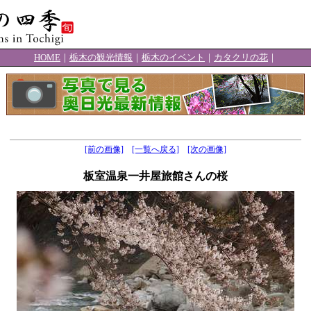
HOME
｜
栃木の観光情報
｜
栃木のイベント
｜
カタクリの花
｜
[前の画像]
[一覧へ戻る]
[次の画像]
板室温泉一井屋旅館さんの桜