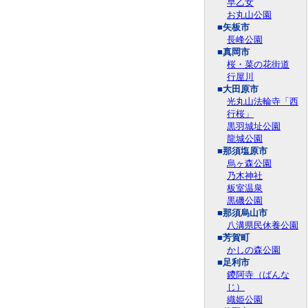
早乙女
お丸山公園
■矢板市
長峰公園
■真岡市
桜・菜の花街道
行屋川
■大田原市
光丸山法輪寺「西
行桜」
黒羽城址公園
龍城公園
■那須塩原市
烏ヶ森公園
乃木神社
板室温泉
黒磯公園
■那須烏山市
八溝県民休養公園
■芳賀町
かしの森公園
■足利市
鑁阿寺（ばんな
じ）
織姫公園