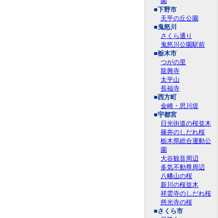
園
■下野市
天平の丘公園
■鬼怒川
さくら通り
鬼怒川公園駅前
■栃木市
つがの里
龍興寺
太平山
長福寺
■西方町
金崎・思川堤
■宇都宮
日光街道の桜並木
篠井のしだれ桜
栃木県総合運動公
園
大谷観音周辺
多気不動尊周辺
八幡山の桜
新川の桜並木
祥雲寺のしだれ桜
慈光寺の桜
■さくら市