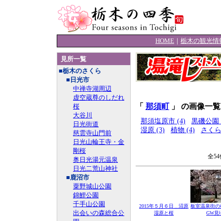
HOME
｜
栃木の観光情
見所一覧
■栃木のさくら
■日光市
中禅寺湖周辺
虚空蔵尊のしだれ
「
那須町
」 の画像一覧
桜
大谷川
那須塩原市 (4)
黒磯公園 (
日光街道
湿原 (3)
植物 (4)
さくら 
慈雲寺山門前
日光山輪王寺・金
剛桜
全5
奥日光湯元温泉
日光二荒山神社
■鹿沼市
粟野城山公園
錦鯉公園
千手山公園
2015年５月６日＿沼原
板室温泉街の
出会いの森総合公
湿原と桜
GW見