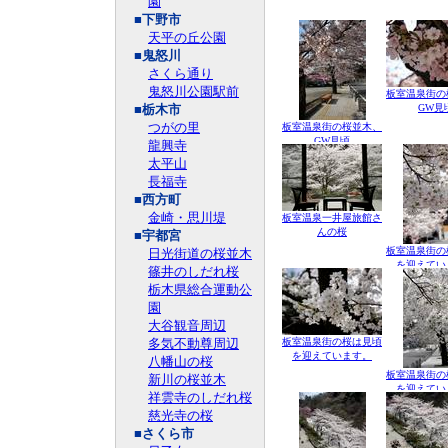
園
■下野市
天平の丘公園
■鬼怒川
さくら通り
鬼怒川公園駅前
板室温泉街の
■栃木市
GW見
つがの里
板室温泉街の桜並木、
GW見頃
龍興寺
太平山
長福寺
■西方町
金崎・思川堤
板室温泉一井屋旅館さ
んの桜
■宇都宮
板室温泉街の
日光街道の桜並木
を迎えてい
篠井のしだれ桜
栃木県総合運動公
園
大谷観音周辺
多気不動尊周辺
板室温泉街の桜は見頃
を迎えています。
八幡山の桜
板室温泉街の
新川の桜並木
を迎えてい
祥雲寺のしだれ桜
慈光寺の桜
■さくら市