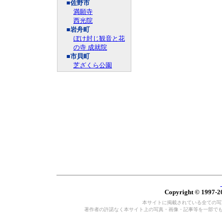
■佐野市
満願寺
西光院
■岩舟町
ぼけ封じ観音と花
の寺 成就院
■市貝町
芝ざくら公園
Copyright © 1997-20
本サイトに掲載されている全ての写真・
著作者の許諾なく本サイト上の写真・画像・記事等を一部で