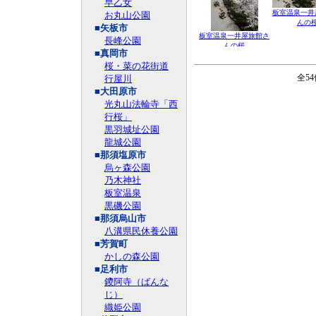
早乙女
板室温泉一井
お丸山公園
んの
■矢板市
板室温泉一井屋旅館さ
長峰公園
んの桜
■真岡市
桜・菜の花街道
全5
行屋川
■大田原市
光丸山法輪寺「西
行桜」
黒羽城址公園
龍城公園
■那須塩原市
烏ヶ森公園
乃木神社
板室温泉
黒磯公園
■那須烏山市
八溝県民休養公園
■芳賀町
かしの森公園
■足利市
鑁阿寺（ばんな
じ）
織姫公園