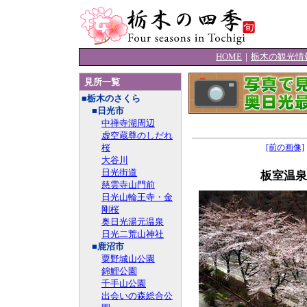
HOME
｜
栃木の観光情
見所一覧
■栃木のさくら
■日光市
中禅寺湖周辺
虚空蔵尊のしだれ
桜
[前の画像]
大谷川
日光街道
板室温泉
慈雲寺山門前
日光山輪王寺・金
剛桜
奥日光湯元温泉
日光二荒山神社
■鹿沼市
粟野城山公園
錦鯉公園
千手山公園
出会いの森総合公