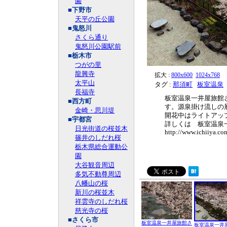
園
■下野市
天平の丘公園
■鬼怒川
さくら通り
鬼怒川公園駅前
■栃木市
つがの里
龍興寺
拡大 :
800x600
1024x768
太平山
タグ :
那須町
板室温泉
長福寺
板室温泉一井屋旅館
■西方町
す。源泉掛け流しの
金崎・思川堤
開花中はライトアッ
■宇都宮
詳しくは 板室温泉
日光街道の桜並木
http://www.ichiiya.co
篠井のしだれ桜
栃木県総合運動公
園
大谷観音周辺
多気不動尊周辺
八幡山の桜
新川の桜並木
祥雲寺のしだれ桜
慈光寺の桜
■さくら市
板室温泉一井屋旅館さ
板室温泉一井