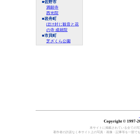
■佐野市
満願寺
西光院
■岩舟町
ぼけ封じ観音と花
の寺 成就院
■市貝町
芝ざくら公園
Copyright © 1997-20
本サイトに掲載されている全ての写真・
著作者の許諾なく本サイト上の写真・画像・記事等を一部で