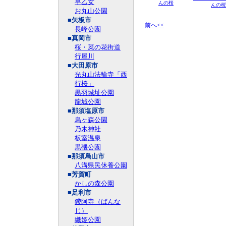
早乙女
んの桜
んの桜
お丸山公園
■矢板市
前へ<<
長峰公園
■真岡市
桜・菜の花街道
行屋川
■大田原市
光丸山法輪寺「西
行桜」
黒羽城址公園
龍城公園
■那須塩原市
烏ヶ森公園
乃木神社
板室温泉
黒磯公園
■那須烏山市
八溝県民休養公園
■芳賀町
かしの森公園
■足利市
鑁阿寺（ばんな
じ）
織姫公園