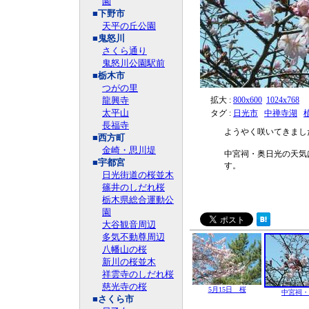
園
■下野市
天平の丘公園
■鬼怒川
さくら通り
鬼怒川公園駅前
■栃木市
つがの里
龍興寺
拡大 :
800x600
1024x768
太平山
タグ :
日光市
中禅寺湖
長福寺
ようやく咲いてきまし
■西方町
金崎・思川堤
中宮祠・奥日光の天気
■宇都宮
す。
日光街道の桜並木
篠井のしだれ桜
栃木県総合運動公
園
大谷観音周辺
多気不動尊周辺
八幡山の桜
新川の桜並木
祥雲寺のしだれ桜
慈光寺の桜
5月15日 桜
中宮祠・
■さくら市