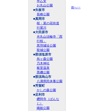
早乙女
お丸山公園
前へ<<
■矢板市
長峰公園
■真岡市
桜・菜の花街道
行屋川
■大田原市
光丸山法輪寺「西
行桜」
黒羽城址公園
龍城公園
■那須塩原市
烏ヶ森公園
乃木神社
板室温泉
黒磯公園
■那須烏山市
八溝県民休養公園
■芳賀町
かしの森公園
■足利市
鑁阿寺（ばんな
じ）
織姫公園