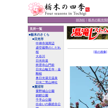
HOME
｜
栃木の観光情
見所一覧
■栃木のさくら
■日光市
中禅寺湖周辺
虚空蔵尊のしだれ
桜
[前の画像]
大谷川
日光街道
慈雲寺山門前
日光山輪王寺・金
剛桜
奥日光湯元温泉
日光二荒山神社
■鹿沼市
粟野城山公園
錦鯉公園
千手山公園
出会いの森総合公