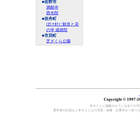
■佐野市
満願寺
西光院
■岩舟町
ぼけ封じ観音と花
の寺 成就院
■市貝町
芝ざくら公園
Copyright © 1997-20
本サイトに掲載されている全ての写真・
著作者の許諾なく本サイト上の写真・画像・記事等を一部で