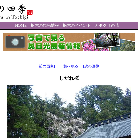
HOME
｜
栃木の観光情報
｜
栃木のイベント
｜
カタクリの花
｜
[前の画像]
[一覧へ戻る]
[次の画像]
しだれ桜