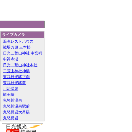
ライブカメラ
湯滝レストハウス
戦場ガ原 三本松
日光二荒山神社 中宮祠
中禅寺湖
日光二荒山神社本社
二荒山神社神橋
東武日光駅正面
東武日光駅前
川治温泉
龍王峡
鬼怒川温泉
鬼怒川温泉駅前
鬼怒楯岩大吊橋
鬼怒楯岩