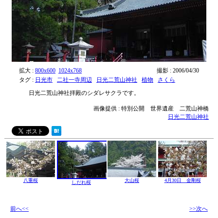
拡大 :
800x600
1024x768
撮影 : 2006/04/30
タグ :
日光市
二社一寺周辺
日光二荒山神社
植物
さくら
日光二荒山神社拝殿のシダレサクラです。
画像提供 : 特別公開 世界遺産 二荒山神橋
日光二荒山神社
八重桜
大山桜
4月30日 金剛桜
しだれ桜
前へ<<
>>次へ