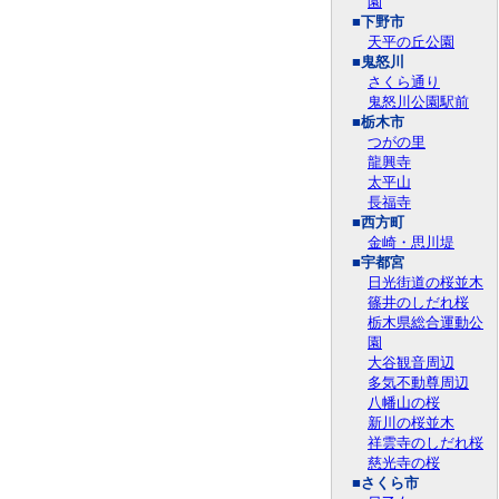
園
■下野市
天平の丘公園
■鬼怒川
さくら通り
鬼怒川公園駅前
■栃木市
つがの里
龍興寺
太平山
長福寺
■西方町
金崎・思川堤
■宇都宮
日光街道の桜並木
篠井のしだれ桜
栃木県総合運動公
園
大谷観音周辺
多気不動尊周辺
八幡山の桜
新川の桜並木
祥雲寺のしだれ桜
慈光寺の桜
■さくら市