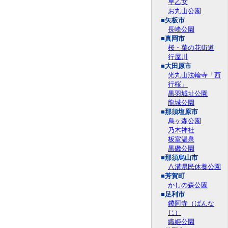
早乙女
お丸山公園
■矢板市
長峰公園
■真岡市
桜・菜の花街道
行屋川
■大田原市
光丸山法輪寺「西
行桜」
黒羽城址公園
龍城公園
■那須塩原市
烏ヶ森公園
乃木神社
板室温泉
黒磯公園
■那須烏山市
八溝県民休養公園
■芳賀町
かしの森公園
■足利市
鑁阿寺（ばんな
じ）
織姫公園