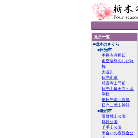
見所一覧
■栃木のさくら
■日光市
中禅寺湖周辺
虚空蔵尊のしだれ
桜
大谷川
日光街道
慈雲寺山門前
日光山輪王寺・金
剛桜
奥日光湯元温泉
日光二荒山神社
■鹿沼市
粟野城山公園
錦鯉公園
千手山公園
出会いの森総合公