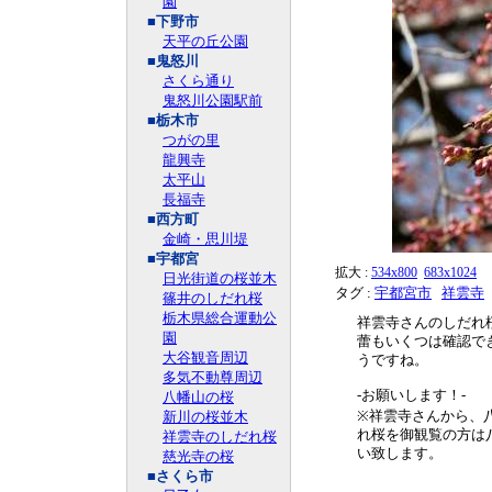
園
■下野市
天平の丘公園
■鬼怒川
さくら通り
鬼怒川公園駅前
■栃木市
つがの里
龍興寺
太平山
長福寺
■西方町
金崎・思川堤
■宇都宮
拡大 :
534x800
683x1024
日光街道の桜並木
タグ :
宇都宮市
祥雲寺
篠井のしだれ桜
栃木県総合運動公
祥雲寺さんのしだれ
園
蕾もいくつは確認で
大谷観音周辺
うですね。
多気不動尊周辺
-お願いします！-
八幡山の桜
新川の桜並木
※祥雲寺さんから、
れ桜を御観覧の方は
祥雲寺のしだれ桜
い致します。
慈光寺の桜
■さくら市