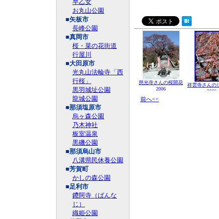
早乙女
お丸山公園
■矢板市
長峰公園
■真岡市
桜・菜の花街道
行屋川
■大田原市
光丸山法輪寺「西
行桜」
慈光寺さんの桜開花
祥雲寺さんの
黒羽城址公園
2006
2006
龍城公園
前へ<<
■那須塩原市
烏ヶ森公園
乃木神社
板室温泉
黒磯公園
■那須烏山市
八溝県民休養公園
■芳賀町
かしの森公園
■足利市
鑁阿寺（ばんな
じ）
織姫公園