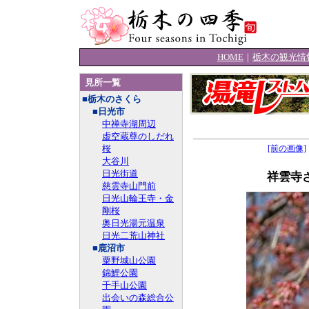
HOME
｜
栃木の観光情
見所一覧
■栃木のさくら
■日光市
中禅寺湖周辺
虚空蔵尊のしだれ
桜
[前の画像]
大谷川
日光街道
祥雲寺さ
慈雲寺山門前
日光山輪王寺・金
剛桜
奥日光湯元温泉
日光二荒山神社
■鹿沼市
粟野城山公園
錦鯉公園
千手山公園
出会いの森総合公