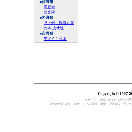
■佐野市
満願寺
西光院
■岩舟町
ぼけ封じ観音と花
の寺 成就院
■市貝町
芝ざくら公園
Copyright © 1997-20
本サイトに掲載されている全ての写真・
著作者の許諾なく本サイト上の写真・画像・記事等を一部で