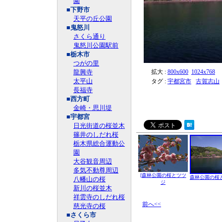
園
■下野市
天平の丘公園
■鬼怒川
さくら通り
鬼怒川公園駅前
■栃木市
つがの里
龍興寺
拡大 :
800x600
1024x768
太平山
タグ :
宇都宮市
古賀志山
長福寺
■西方町
金崎・思川堤
■宇都宮
日光街道の桜並木
篠井のしだれ桜
栃木県総合運動公
園
大谷観音周辺
多気不動尊周辺
[森林公園の桜とツツ
森林公園の桜
八幡山の桜
ジ
新川の桜並木
祥雲寺のしだれ桜
前へ<<
慈光寺の桜
■さくら市