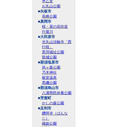
早乙女
お丸山公園
■矢板市
長峰公園
■真岡市
桜・菜の花街道
行屋川
■大田原市
光丸山法輪寺「西
行桜」
黒羽城址公園
龍城公園
■那須塩原市
烏ヶ森公園
乃木神社
板室温泉
黒磯公園
■那須烏山市
八溝県民休養公園
■芳賀町
かしの森公園
■足利市
鑁阿寺（ばんな
じ）
織姫公園