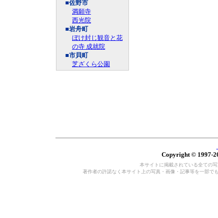
■佐野市
満願寺
西光院
■岩舟町
ぼけ封じ観音と花
の寺 成就院
■市貝町
芝ざくら公園
Copyright © 1997-20
本サイトに掲載されている全ての写真・
著作者の許諾なく本サイト上の写真・画像・記事等を一部で