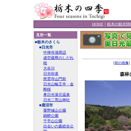
HOME
｜
栃木の観光情
見所一覧
■栃木のさくら
■日光市
中禅寺湖周辺
虚空蔵尊のしだれ
桜
[前の画像]
大谷川
日光街道
森林
慈雲寺山門前
日光山輪王寺・金
剛桜
奥日光湯元温泉
日光二荒山神社
■鹿沼市
粟野城山公園
錦鯉公園
千手山公園
出会いの森総合公