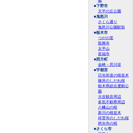
園
■下野市
天平の丘公園
■鬼怒川
さくら通り
鬼怒川公園駅前
■栃木市
つがの里
龍興寺
太平山
長福寺
■西方町
金崎・思川堤
■宇都宮
日光街道の桜並木
篠井のしだれ桜
栃木県総合運動公
園
大谷観音周辺
多気不動尊周辺
八幡山の桜
新川の桜並木
祥雲寺のしだれ桜
慈光寺の桜
■さくら市