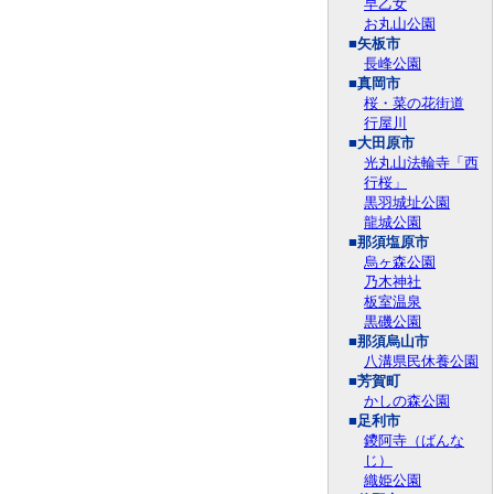
早乙女
お丸山公園
■矢板市
長峰公園
■真岡市
桜・菜の花街道
行屋川
■大田原市
光丸山法輪寺「西
行桜」
黒羽城址公園
龍城公園
■那須塩原市
烏ヶ森公園
乃木神社
板室温泉
黒磯公園
■那須烏山市
八溝県民休養公園
■芳賀町
かしの森公園
■足利市
鑁阿寺（ばんな
じ）
織姫公園