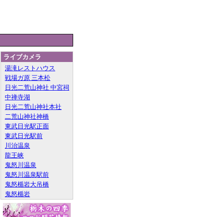
ライブカメラ
湯滝レストハウス
戦場ガ原 三本松
日光二荒山神社 中宮祠
中禅寺湖
日光二荒山神社本社
二荒山神社神橋
東武日光駅正面
東武日光駅前
川治温泉
龍王峡
鬼怒川温泉
鬼怒川温泉駅前
鬼怒楯岩大吊橋
鬼怒楯岩