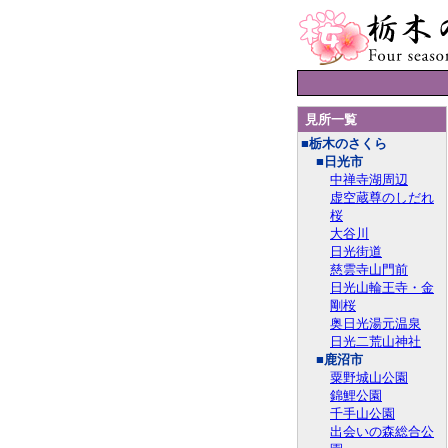
見所一覧
■栃木のさくら
■日光市
中禅寺湖周辺
虚空蔵尊のしだれ
桜
大谷川
日光街道
慈雲寺山門前
日光山輪王寺・金
剛桜
奥日光湯元温泉
日光二荒山神社
■鹿沼市
粟野城山公園
錦鯉公園
千手山公園
出会いの森総合公