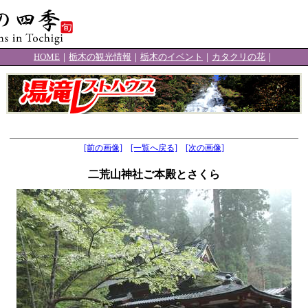
HOME
｜
栃木の観光情報
｜
栃木のイベント
｜
カタクリの花
｜
[前の画像]
[一覧へ戻る]
[次の画像]
二荒山神社ご本殿とさくら