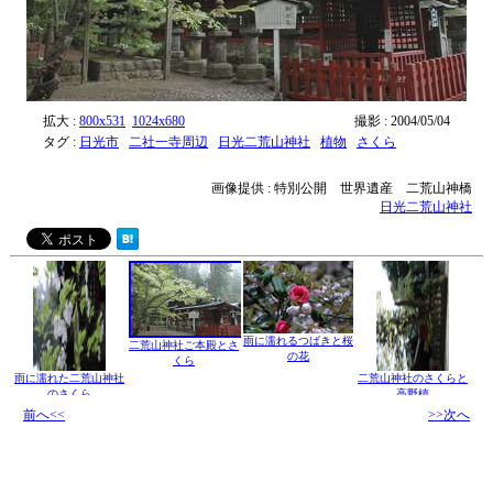
拡大 :
800x531
1024x680
撮影 : 2004/05/04
タグ :
日光市
二社一寺周辺
日光二荒山神社
植物
さくら
画像提供 : 特別公開 世界遺産 二荒山神橋
日光二荒山神社
雨に濡れるつばきと桜
二荒山神社ご本殿とさ
の花
くら
雨に濡れた二荒山神社
二荒山神社のさくらと
のさくら
高野槙
前へ<<
>>次へ