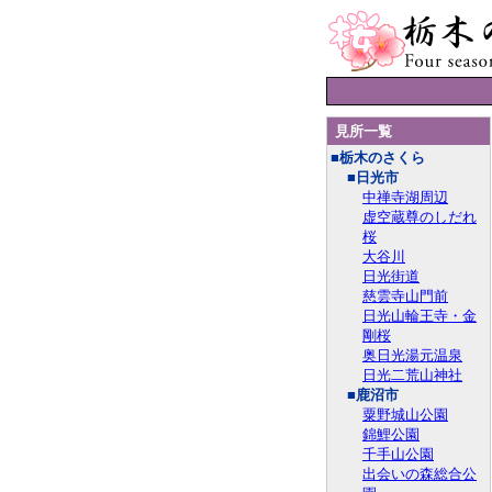
見所一覧
■栃木のさくら
■日光市
中禅寺湖周辺
虚空蔵尊のしだれ
桜
大谷川
日光街道
慈雲寺山門前
日光山輪王寺・金
剛桜
奥日光湯元温泉
日光二荒山神社
■鹿沼市
粟野城山公園
錦鯉公園
千手山公園
出会いの森総合公