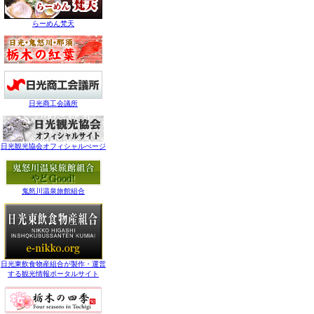
らーめん梵天
日光商工会議所
日光観光協会オフィシャルぺージ
鬼怒川温泉旅館組合
日光東飲食物産組合が製作・運営
する観光情報ポータルサイト