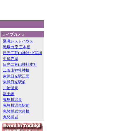
ライブカメラ
湯滝レストハウス
戦場ガ原 三本松
日光二荒山神社 中宮祠
中禅寺湖
日光二荒山神社本社
二荒山神社神橋
東武日光駅正面
東武日光駅前
川治温泉
龍王峡
鬼怒川温泉
鬼怒川温泉駅前
鬼怒楯岩大吊橋
鬼怒楯岩