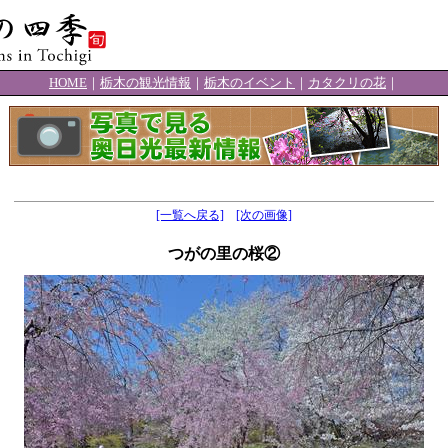
HOME
｜
栃木の観光情報
｜
栃木のイベント
｜
カタクリの花
｜
[一覧へ戻る]
[次の画像]
つがの里の桜②