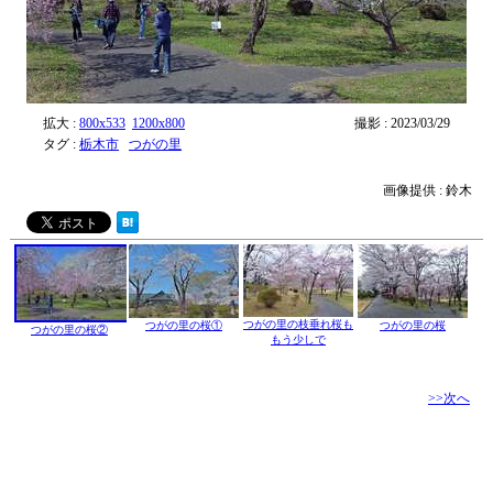
拡大 :
800x533
1200x800
撮影 : 2023/03/29
タグ :
栃木市
つがの里
画像提供 : 鈴木
つがの里の枝垂れ桜も
つがの里の桜①
つがの里の桜
つがの里の桜②
もう少しで
>>次へ