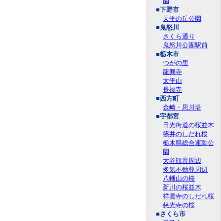
園
■下野市
天平の丘公園
■鬼怒川
さくら通り
鬼怒川公園駅前
■栃木市
つがの里
龍興寺
太平山
長福寺
■西方町
金崎・思川堤
■宇都宮
日光街道の桜並木
篠井のしだれ桜
栃木県総合運動公
園
大谷観音周辺
多気不動尊周辺
八幡山の桜
新川の桜並木
祥雲寺のしだれ桜
慈光寺の桜
■さくら市