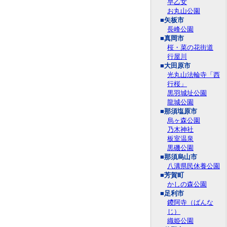
早乙女
お丸山公園
■矢板市
長峰公園
■真岡市
桜・菜の花街道
行屋川
■大田原市
光丸山法輪寺「西
行桜」
黒羽城址公園
龍城公園
■那須塩原市
烏ヶ森公園
乃木神社
板室温泉
黒磯公園
■那須烏山市
八溝県民休養公園
■芳賀町
かしの森公園
■足利市
鑁阿寺（ばんな
じ）
織姫公園