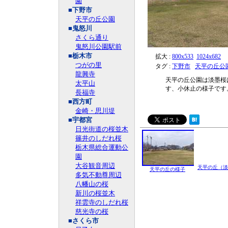
園
■下野市
天平の丘公園
■鬼怒川
さくら通り
鬼怒川公園駅前
■栃木市
拡大 :
800x533
1024x682
つがの里
タグ :
下野市
天平の丘公
龍興寺
天平の丘公園は淡墨桜
太平山
す、小休止の様子です
長福寺
■西方町
金崎・思川堤
■宇都宮
日光街道の桜並木
篠井のしだれ桜
栃木県総合運動公
園
大谷観音周辺
天平の丘（淡
天平の丘の様子
多気不動尊周辺
八幡山の桜
新川の桜並木
祥雲寺のしだれ桜
慈光寺の桜
■さくら市