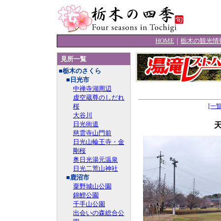
HOME
｜
栃木の観光情
見所一覧
■栃木のさくら
■日光市
中禅寺湖周辺
虚空蔵尊のしだれ
桜
[一
大谷川
日光街道
慈雲寺山門前
日光山輪王寺・金
剛桜
奥日光湯元温泉
日光二荒山神社
■鹿沼市
粟野城山公園
錦鯉公園
千手山公園
出会いの森総合公