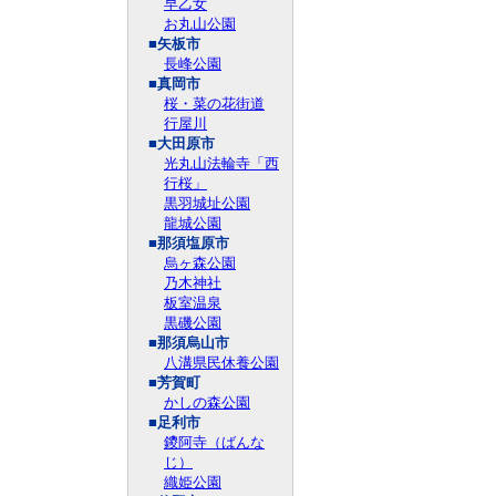
早乙女
お丸山公園
■矢板市
長峰公園
■真岡市
桜・菜の花街道
行屋川
■大田原市
光丸山法輪寺「西
行桜」
黒羽城址公園
龍城公園
■那須塩原市
烏ヶ森公園
乃木神社
板室温泉
黒磯公園
■那須烏山市
八溝県民休養公園
■芳賀町
かしの森公園
■足利市
鑁阿寺（ばんな
じ）
織姫公園