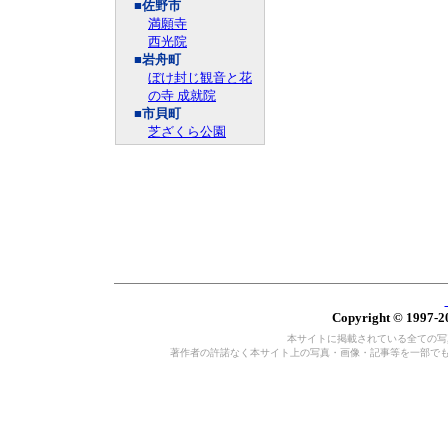
■佐野市
満願寺
西光院
■岩舟町
ぼけ封じ観音と花
の寺 成就院
■市貝町
芝ざくら公園
Copyright © 1997-20
本サイトに掲載されている全ての写真・
著作者の許諾なく本サイト上の写真・画像・記事等を一部で