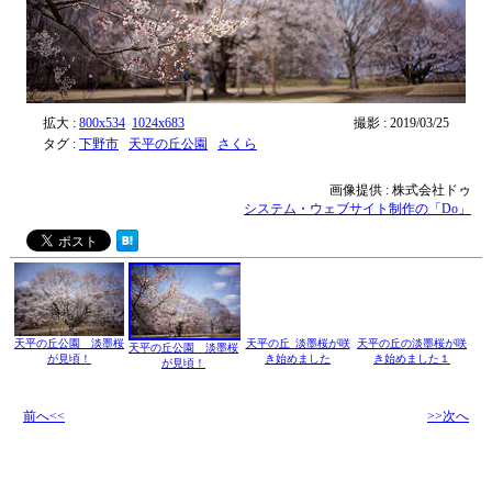
拡大 :
800x534
1024x683
撮影 : 2019/03/25
タグ :
下野市
天平の丘公園
さくら
画像提供 : 株式会社ドゥ
システム・ウェブサイト制作の「Do」
天平の丘公園 淡墨桜
天平の丘_淡墨桜が咲
天平の丘の淡墨桜が咲
天平の丘公園 淡墨桜
が見頃！
き始めました
き始めました１
が見頃！
前へ<<
>>次へ