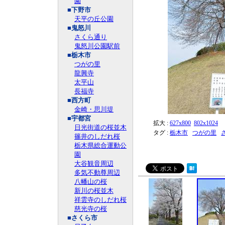
園
■下野市
天平の丘公園
■鬼怒川
さくら通り
鬼怒川公園駅前
■栃木市
つがの里
龍興寺
太平山
長福寺
■西方町
金崎・思川堤
■宇都宮
拡大 :
627x800
802x1024
日光街道の桜並木
タグ :
栃木市
つがの里
篠井のしだれ桜
栃木県総合運動公
園
大谷観音周辺
多気不動尊周辺
八幡山の桜
新川の桜並木
祥雲寺のしだれ桜
慈光寺の桜
■さくら市