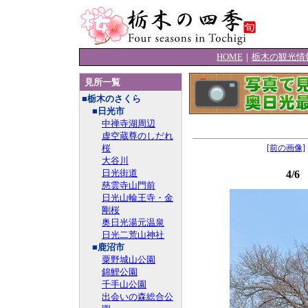
HOME
｜
栃木の観光情
見所一覧
■栃木のさくら
■日光市
中禅寺湖周辺
虚空蔵尊のしだれ
桜
[前の画像]
大谷川
日光街道
4/
慈雲寺山門前
日光山輪王寺・金
剛桜
奥日光湯元温泉
日光二荒山神社
■鹿沼市
粟野城山公園
錦鯉公園
千手山公園
出会いの森総合公