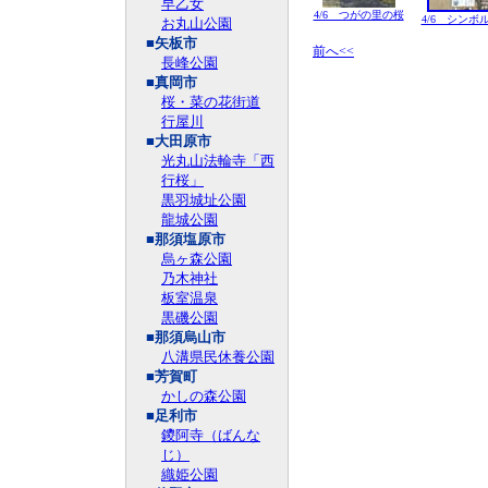
早乙女
4/6 つがの里の桜
4/6 シン
お丸山公園
■矢板市
前へ<<
長峰公園
■真岡市
桜・菜の花街道
行屋川
■大田原市
光丸山法輪寺「西
行桜」
黒羽城址公園
龍城公園
■那須塩原市
烏ヶ森公園
乃木神社
板室温泉
黒磯公園
■那須烏山市
八溝県民休養公園
■芳賀町
かしの森公園
■足利市
鑁阿寺（ばんな
じ）
織姫公園