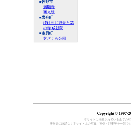
■佐野市
満願寺
西光院
■岩舟町
ぼけ封じ観音と花
の寺 成就院
■市貝町
芝ざくら公園
Copyright © 1997-20
本サイトに掲載されている全ての写真・
著作者の許諾なく本サイト上の写真・画像・記事等を一部で