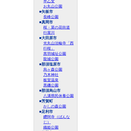
早乙女
お丸山公園
■矢板市
長峰公園
■真岡市
桜・菜の花街道
行屋川
■大田原市
光丸山法輪寺「西
行桜」
黒羽城址公園
龍城公園
■那須塩原市
烏ヶ森公園
乃木神社
板室温泉
黒磯公園
■那須烏山市
八溝県民休養公園
■芳賀町
かしの森公園
■足利市
鑁阿寺（ばんな
じ）
織姫公園