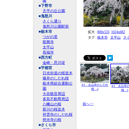
園
■下野市
天平の丘公園
■鬼怒川
さくら通り
鬼怒川公園駅前
■栃木市
拡大 :
800x533
1024x682
つがの里
タグ :
栃木市
太平山
さ
龍興寺
太平山
長福寺
■西方町
金崎・思川堤
■宇都宮
日光街道の桜並木
篠井のしだれ桜
栃木県総合運動公
4/1 太山寺のしだれ
4/1 太山寺
園
桜 2
桜 1
大谷観音周辺
多気不動尊周辺
八幡山の桜
前へ<<
新川の桜並木
祥雲寺のしだれ桜
慈光寺の桜
■さくら市