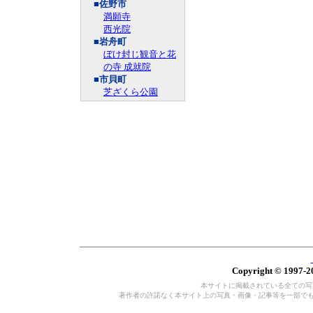
■佐野市
満願寺
西光院
■岩舟町
ぼけ封じ観音と花
の寺 成就院
■市貝町
芝ざくら公園
Copyright © 1997-20
本サイトに掲載されている全ての写真・
著作者の許諾なく本サイト上の写真・画像・記事等を一部で