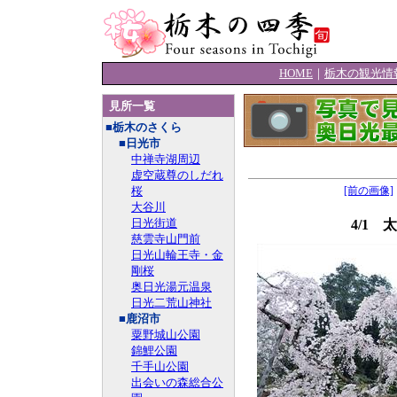
HOME
｜
栃木の観光情
見所一覧
■栃木のさくら
■日光市
中禅寺湖周辺
虚空蔵尊のしだれ
桜
[前の画像]
大谷川
日光街道
4/1
慈雲寺山門前
日光山輪王寺・金
剛桜
奥日光湯元温泉
日光二荒山神社
■鹿沼市
粟野城山公園
錦鯉公園
千手山公園
出会いの森総合公