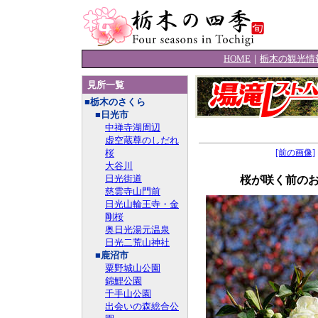
HOME
｜
栃木の観光情
見所一覧
■栃木のさくら
■日光市
中禅寺湖周辺
虚空蔵尊のしだれ
桜
[前の画像]
大谷川
日光街道
桜が咲く前の
慈雲寺山門前
日光山輪王寺・金
剛桜
奥日光湯元温泉
日光二荒山神社
■鹿沼市
粟野城山公園
錦鯉公園
千手山公園
出会いの森総合公