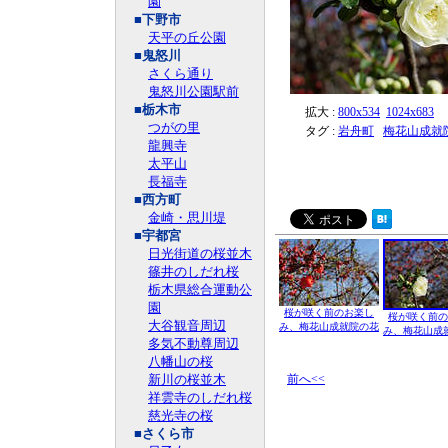
園
■下野市
天平の丘公園
■鬼怒川
さくら通り
鬼怒川公園駅前
■栃木市
拡大 :
800x534
1024x683
つがの里
タグ :
岩舟町
梅花山成就
龍興寺
太平山
長福寺
■西方町
金崎・思川堤
■宇都宮
日光街道の桜並木
篠井のしだれ桜
栃木県総合運動公
園
桜が咲く前のお楽し
桜が咲く前の
大谷観音周辺
み、梅花山成就院の花
み、梅花山成
多気不動尊周辺
八幡山の桜
新川の桜並木
前へ<<
祥雲寺のしだれ桜
慈光寺の桜
■さくら市