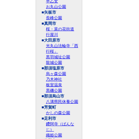
早乙女
お丸山公園
■矢板市
長峰公園
■真岡市
桜・菜の花街道
行屋川
■大田原市
光丸山法輪寺「西
行桜」
黒羽城址公園
龍城公園
■那須塩原市
烏ヶ森公園
乃木神社
板室温泉
黒磯公園
■那須烏山市
八溝県民休養公園
■芳賀町
かしの森公園
■足利市
鑁阿寺（ばんな
じ）
織姫公園