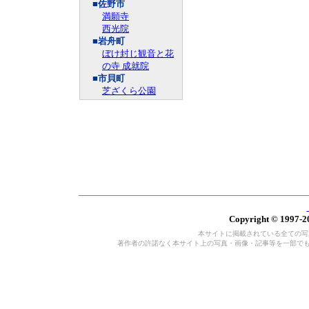
■佐野市
満願寺
西光院
■岩舟町
ぼけ封じ観音と花
の寺 成就院
■市貝町
芝ざくら公園
Copyright © 1997-20
本サイトに掲載されている全ての写真・
著作者の許諾なく本サイト上の写真・画像・記事等を一部で