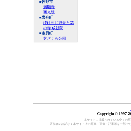
■佐野市
満願寺
西光院
■岩舟町
ぼけ封じ観音と花
の寺 成就院
■市貝町
芝ざくら公園
Copyright © 1997-20
本サイトに掲載されている全ての写真・
著作者の許諾なく本サイト上の写真・画像・記事等を一部で