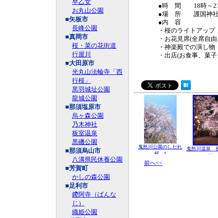
早乙女
●時 間 18時～21時
お丸山公園
●場 所 護国神社
■矢板市
●内 容
長峰公園
・桜のライトアップ
■真岡市
・お花見席(全席自由 
桜・菜の花街道
・神楽殿での演し物
行屋川
・出店(お食事、菓子
■大田原市
光丸山法輪寺「西
行桜」
黒羽城址公園
龍城公園
■那須塩原市
烏ヶ森公園
乃木神社
板室温泉
黒磯公園
鬼怒川公園のしだれ
鬼怒川温泉 
■那須烏山市
桜 1
り
八溝県民休養公園
前へ<<
■芳賀町
かしの森公園
■足利市
鑁阿寺（ばんな
じ）
織姫公園