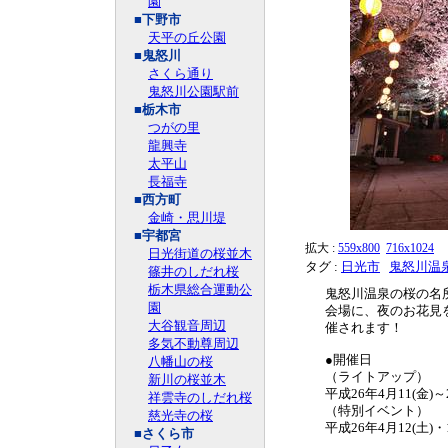
園
■下野市
天平の丘公園
■鬼怒川
さくら通り
鬼怒川公園駅前
■栃木市
つがの里
龍興寺
太平山
長福寺
■西方町
金崎・思川堤
■宇都宮
拡大 :
559x800
716x1024
日光街道の桜並木
タグ :
日光市
鬼怒川温
篠井のしだれ桜
栃木県総合運動公
鬼怒川温泉の桜の名
園
会場に、夜のお花見を
大谷観音周辺
催されます！
多気不動尊周辺
●開催日
八幡山の桜
（ライトアップ）
新川の桜並木
平成26年4月11(金)
祥雲寺のしだれ桜
（特別イベント）
慈光寺の桜
平成26年4月12(土)・
■さくら市