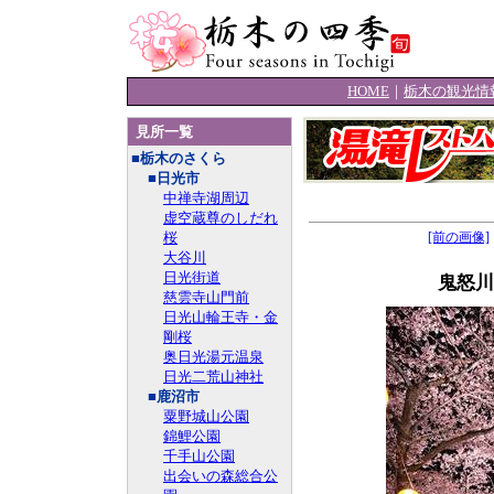
HOME
｜
栃木の観光情
見所一覧
■栃木のさくら
■日光市
中禅寺湖周辺
虚空蔵尊のしだれ
桜
[前の画像]
大谷川
日光街道
鬼怒川
慈雲寺山門前
日光山輪王寺・金
剛桜
奥日光湯元温泉
日光二荒山神社
■鹿沼市
粟野城山公園
錦鯉公園
千手山公園
出会いの森総合公