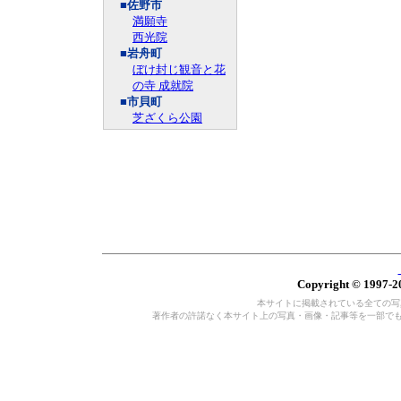
■佐野市
満願寺
西光院
■岩舟町
ぼけ封じ観音と花
の寺 成就院
■市貝町
芝ざくら公園
Copyright © 1997-20
本サイトに掲載されている全ての写真・
著作者の許諾なく本サイト上の写真・画像・記事等を一部で