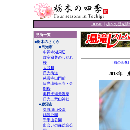
HOME
｜
栃木の観光情
見所一覧
■栃木のさくら
■日光市
中禅寺湖周辺
虚空蔵尊のしだれ
桜
[前の画像]
大谷川
日光街道
2013年
慈雲寺山門前
日光山輪王寺・金
剛桜
奥日光湯元温泉
日光二荒山神社
■鹿沼市
粟野城山公園
錦鯉公園
千手山公園
出会いの森総合公