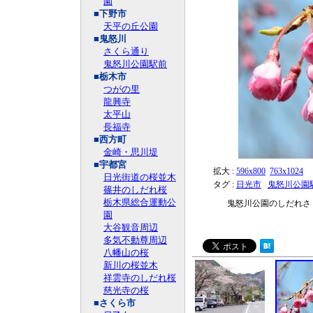
園
■下野市
天平の丘公園
■鬼怒川
さくら通り
鬼怒川公園駅前
■栃木市
つがの里
龍興寺
太平山
長福寺
■西方町
金崎・思川堤
■宇都宮
拡大 :
596x800
763x1024
日光街道の桜並木
タグ :
日光市
鬼怒川公園
篠井のしだれ桜
栃木県総合運動公
鬼怒川公園のしだれさ
園
大谷観音周辺
多気不動尊周辺
八幡山の桜
新川の桜並木
祥雲寺のしだれ桜
慈光寺の桜
■さくら市