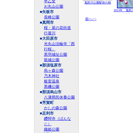
早乙女
鬼怒川公園駅前の桜
お丸山公園
2013年 鬼
■矢板市
さくら 
長峰公園
前へ<<
■真岡市
桜・菜の花街道
行屋川
■大田原市
光丸山法輪寺「西
行桜」
黒羽城址公園
龍城公園
■那須塩原市
烏ヶ森公園
乃木神社
板室温泉
黒磯公園
■那須烏山市
八溝県民休養公園
■芳賀町
かしの森公園
■足利市
鑁阿寺（ばんな
じ）
織姫公園