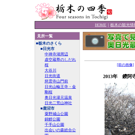
HOME
｜
栃木の観光情
見所一覧
■栃木のさくら
■日光市
中禅寺湖周辺
虚空蔵尊のしだれ
桜
[前の画像]
大谷川
日光街道
2013年 鑁
慈雲寺山門前
日光山輪王寺・金
剛桜
奥日光湯元温泉
日光二荒山神社
■鹿沼市
粟野城山公園
錦鯉公園
千手山公園
出会いの森総合公