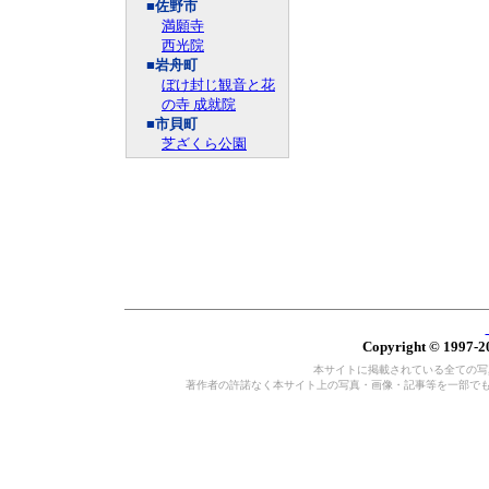
■佐野市
満願寺
西光院
■岩舟町
ぼけ封じ観音と花
の寺 成就院
■市貝町
芝ざくら公園
Copyright © 1997-20
本サイトに掲載されている全ての写真・
著作者の許諾なく本サイト上の写真・画像・記事等を一部で