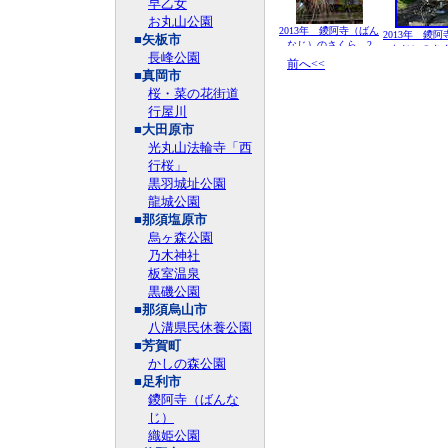
早乙女
お丸山公園
2013年 鑁阿寺（ばん
2013年 鑁
■矢板市
なじ）のさくら 2
なじ）のさく
長峰公園
前へ<<
■真岡市
桜・菜の花街道
行屋川
■大田原市
光丸山法輪寺「西
行桜」
黒羽城址公園
龍城公園
■那須塩原市
烏ヶ森公園
乃木神社
板室温泉
黒磯公園
■那須烏山市
八溝県民休養公園
■芳賀町
かしの森公園
■足利市
鑁阿寺（ばんな
じ）
織姫公園