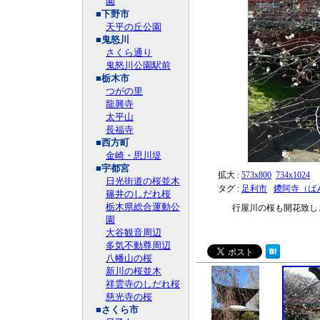
園
■下野市
天平の丘公園
■鬼怒川
さくら通り
鬼怒川公園駅前
■栃木市
つがの里
龍興寺
太平山
長福寺
■西方町
金崎・思川堤
■宇都宮
拡大 :
573x800
734x1024
日光街道の桜並木
タグ :
足利市
鑁阿寺（ば
篠井のしだれ桜
栃木県総合運動公
行屋川の桜も開花致し
園
大谷観音周辺
多気不動尊周辺
八幡山の桜
新川の桜並木
祥雲寺のしだれ桜
慈光寺の桜
■さくら市