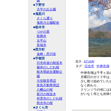
園
■下野市
天平の丘公園
■鬼怒川
さくら通り
鬼怒川公園駅前
■栃木市
つがの里
龍興寺
太平山
長福寺
■西方町
金崎・思川堤
■宇都宮
拡大 :
427x640
日光街道の桜並木
タグ :
日光市
中禅寺湖
篠井のしだれ桜
栃木県総合運動公
中禅寺湖は千手ヶ浜
園
月曜日のガイド中は
大谷観音周辺
少し散り始めていた
多気不動尊周辺
なく終わり。
八幡山の桜
クリンソウの頃には
新川の桜並木
がいなく何とも勿体
祥雲寺のしだれ桜
慈光寺の桜
■さくら市