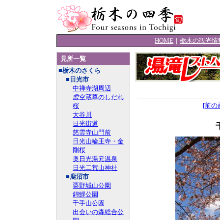
HOME
｜
栃木の観光情
見所一覧
■栃木のさくら
■日光市
中禅寺湖周辺
虚空蔵尊のしだれ
桜
[前の
大谷川
日光街道
慈雲寺山門前
日光山輪王寺・金
剛桜
奥日光湯元温泉
日光二荒山神社
■鹿沼市
粟野城山公園
錦鯉公園
千手山公園
出会いの森総合公