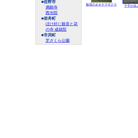
■佐野市
栃窪のオオヤマザクラ
千手が浜
満願寺
西光院
■岩舟町
ぼけ封じ観音と花
の寺 成就院
■市貝町
芝ざくら公園