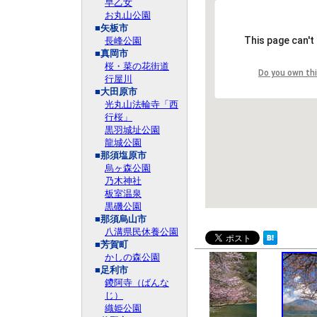
早乙女
お丸山公園
■矢板市
This page can't
長峰公園
■真岡市
桜・菜の花街道
Do you own th
行屋川
■大田原市
光丸山法輪寺「西
行桜」
黒羽城址公園
龍城公園
■那須塩原市
烏ヶ森公園
乃木神社
板室温泉
黒磯公園
■那須烏山市
八溝県民休養公園
■芳賀町
かしの森公園
■足利市
鑁阿寺（ばんな
じ）
織姫公園