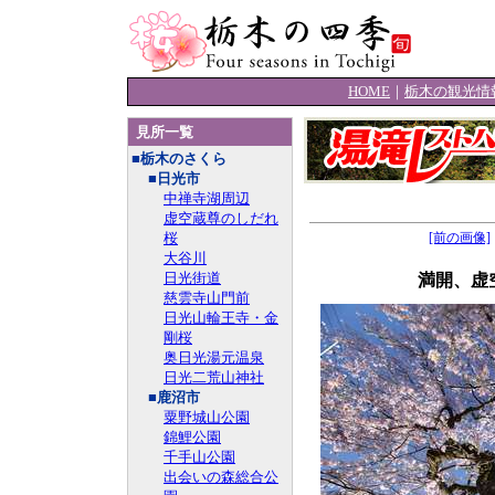
HOME
｜
栃木の観光情
見所一覧
■栃木のさくら
■日光市
中禅寺湖周辺
虚空蔵尊のしだれ
桜
[前の画像]
大谷川
日光街道
満開、虚
慈雲寺山門前
日光山輪王寺・金
剛桜
奥日光湯元温泉
日光二荒山神社
■鹿沼市
粟野城山公園
錦鯉公園
千手山公園
出会いの森総合公