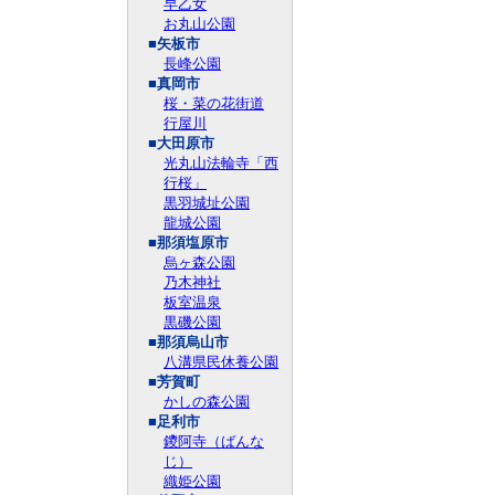
早乙女
お丸山公園
■矢板市
長峰公園
■真岡市
桜・菜の花街道
行屋川
■大田原市
光丸山法輪寺「西
行桜」
黒羽城址公園
龍城公園
■那須塩原市
烏ヶ森公園
乃木神社
板室温泉
黒磯公園
■那須烏山市
八溝県民休養公園
■芳賀町
かしの森公園
■足利市
鑁阿寺（ばんな
じ）
織姫公園