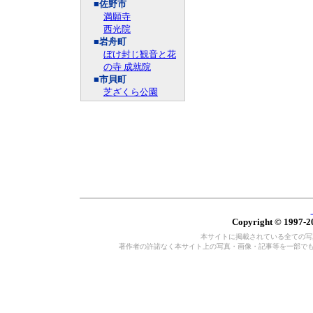
■佐野市
満願寺
西光院
■岩舟町
ぼけ封じ観音と花
の寺 成就院
■市貝町
芝ざくら公園
Copyright © 1997-20
本サイトに掲載されている全ての写真・
著作者の許諾なく本サイト上の写真・画像・記事等を一部で