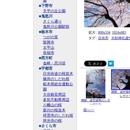
園
■下野市
天平の丘公園
■鬼怒川
さくら通り
鬼怒川公園駅前
■栃木市
拡大 :
800x534
1024x683
つがの里
タグ :
日光市
大杉神社虚
龍興寺
太平山
長福寺
■西方町
金崎・思川堤
■宇都宮
日光街道の桜並木
篠井のしだれ桜
栃木県総合運動公
園
満開、虚空蔵
大谷観音周辺
レザク
多気不動尊周辺
満開、虚空蔵尊のシダ
八幡山の桜
レザクラ
新川の桜並木
前へ<<
祥雲寺のしだれ桜
慈光寺の桜
■さくら市