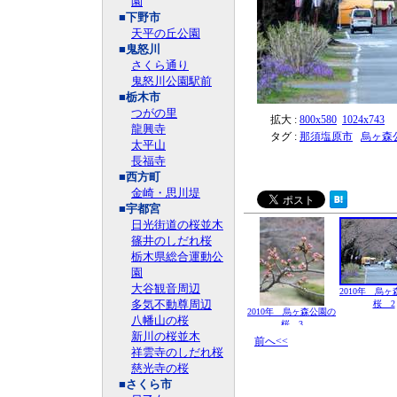
園
■下野市
天平の丘公園
■鬼怒川
さくら通り
鬼怒川公園駅前
■栃木市
つがの里
拡大 :
800x580
1024x743
龍興寺
タグ :
那須塩原市
烏ヶ森
太平山
長福寺
■西方町
金崎・思川堤
■宇都宮
日光街道の桜並木
篠井のしだれ桜
栃木県総合運動公
園
大谷観音周辺
2010年 烏
多気不動尊周辺
桜 2
2010年 烏ヶ森公園の
八幡山の桜
桜 3
新川の桜並木
前へ<<
祥雲寺のしだれ桜
慈光寺の桜
■さくら市