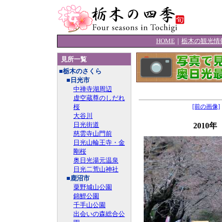
HOME
｜
栃木の観光情
見所一覧
■栃木のさくら
■日光市
中禅寺湖周辺
虚空蔵尊のしだれ
桜
[前の画像]
大谷川
日光街道
2010
慈雲寺山門前
日光山輪王寺・金
剛桜
奥日光湯元温泉
日光二荒山神社
■鹿沼市
粟野城山公園
錦鯉公園
千手山公園
出会いの森総合公