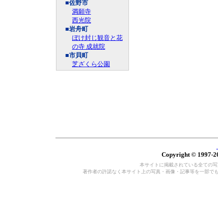
■佐野市
満願寺
西光院
■岩舟町
ぼけ封じ観音と花
の寺 成就院
■市貝町
芝ざくら公園
Copyright © 1997-20
本サイトに掲載されている全ての写真・
著作者の許諾なく本サイト上の写真・画像・記事等を一部で