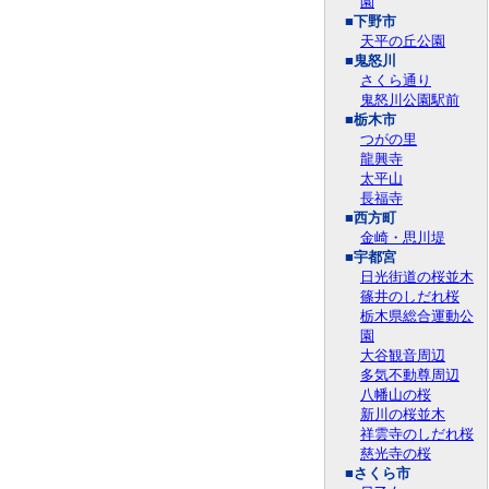
園
■下野市
天平の丘公園
■鬼怒川
さくら通り
鬼怒川公園駅前
■栃木市
つがの里
龍興寺
太平山
長福寺
■西方町
金崎・思川堤
■宇都宮
日光街道の桜並木
篠井のしだれ桜
栃木県総合運動公
園
大谷観音周辺
多気不動尊周辺
八幡山の桜
新川の桜並木
祥雲寺のしだれ桜
慈光寺の桜
■さくら市