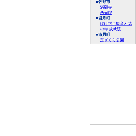
■佐野市
満願寺
西光院
■岩舟町
ぼけ封じ観音と花
の寺 成就院
■市貝町
芝ざくら公園