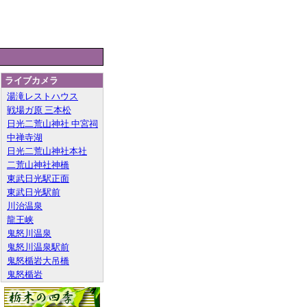
ライブカメラ
湯滝レストハウス
戦場ガ原 三本松
日光二荒山神社 中宮祠
中禅寺湖
日光二荒山神社本社
二荒山神社神橋
東武日光駅正面
東武日光駅前
川治温泉
龍王峡
鬼怒川温泉
鬼怒川温泉駅前
鬼怒楯岩大吊橋
鬼怒楯岩