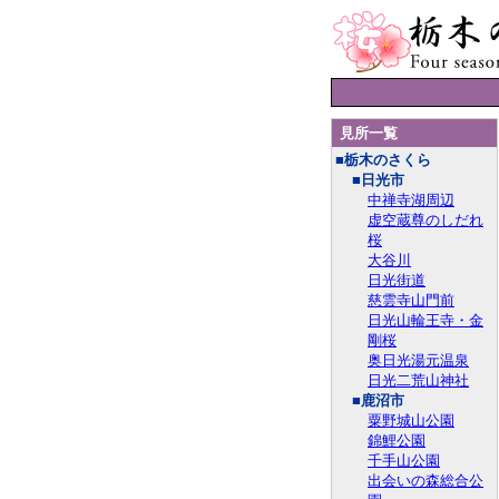
見所一覧
■栃木のさくら
■日光市
中禅寺湖周辺
虚空蔵尊のしだれ
桜
大谷川
日光街道
慈雲寺山門前
日光山輪王寺・金
剛桜
奥日光湯元温泉
日光二荒山神社
■鹿沼市
粟野城山公園
錦鯉公園
千手山公園
出会いの森総合公