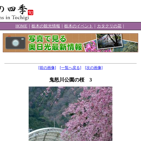
HOME
｜
栃木の観光情報
｜
栃木のイベント
｜
カタクリの花
｜
[前の画像]
[一覧へ戻る]
[次の画像]
鬼怒川公園の桜 3