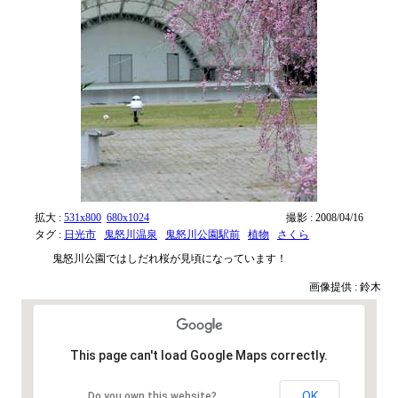
拡大 :
531x800
680x1024
撮影 : 2008/04/16
タグ :
日光市
鬼怒川温泉
鬼怒川公園駅前
植物
さくら
鬼怒川公園ではしだれ桜が見頃になっています！
画像提供 : 鈴木
This page can't load Google Maps correctly.
OK
Do you own this website?