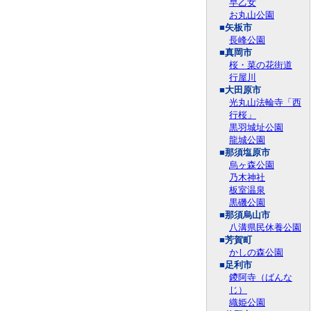
早乙女
お丸山公園
■矢板市
長峰公園
■真岡市
桜・菜の花街道
行屋川
■大田原市
光丸山法輪寺「西
行桜」
黒羽城址公園
龍城公園
■那須塩原市
烏ヶ森公園
乃木神社
板室温泉
黒磯公園
■那須烏山市
八溝県民休養公園
■芳賀町
かしの森公園
■足利市
鑁阿寺（ばんな
じ）
織姫公園