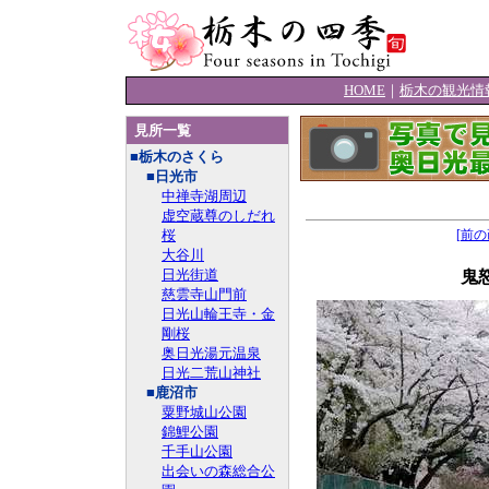
HOME
｜
栃木の観光情
見所一覧
■栃木のさくら
■日光市
中禅寺湖周辺
虚空蔵尊のしだれ
桜
[前の
大谷川
日光街道
鬼
慈雲寺山門前
日光山輪王寺・金
剛桜
奥日光湯元温泉
日光二荒山神社
■鹿沼市
粟野城山公園
錦鯉公園
千手山公園
出会いの森総合公