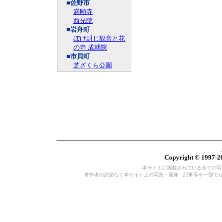
■佐野市
満願寺
西光院
■岩舟町
ぼけ封じ観音と花
の寺 成就院
■市貝町
芝ざくら公園
Copyright © 1997-20
本サイトに掲載されている全ての写真・
著作者の許諾なく本サイト上の写真・画像・記事等を一部で