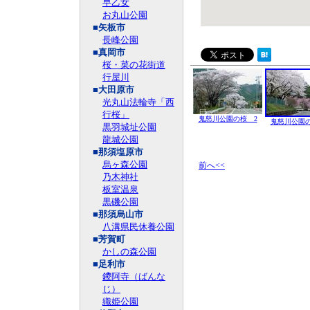
早乙女
お丸山公園
■矢板市
長峰公園
■真岡市
桜・菜の花街道
行屋川
■大田原市
光丸山法輪寺「西
行桜」
鬼怒川公園の桜 2
鬼怒川公園の
黒羽城址公園
龍城公園
■那須塩原市
烏ヶ森公園
前へ<<
乃木神社
板室温泉
黒磯公園
■那須烏山市
八溝県民休養公園
■芳賀町
かしの森公園
■足利市
鑁阿寺（ばんな
じ）
織姫公園