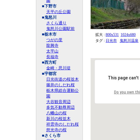
園
■下野市
天平の丘公園
■鬼怒川
さくら通り
鬼怒川公園駅前
■栃木市
拡大 :
800x531
1024x680
つがの里
タグ :
日光市
鬼怒川温泉
龍興寺
太平山
長福寺
■西方町
金崎・思川堤
■宇都宮
This page can't
日光街道の桜並木
篠井のしだれ桜
栃木県総合運動公
Do you own th
園
大谷観音周辺
多気不動尊周辺
八幡山の桜
新川の桜並木
祥雲寺のしだれ桜
慈光寺の桜
■さくら市