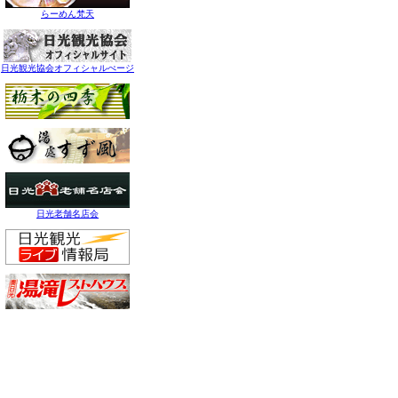
らーめん梵天
日光観光協会オフィシャルぺージ
日光老舗名店会