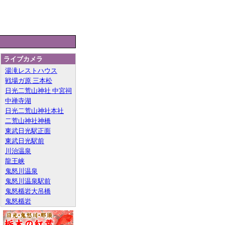
ライブカメラ
湯滝レストハウス
戦場ガ原 三本松
日光二荒山神社 中宮祠
中禅寺湖
日光二荒山神社本社
二荒山神社神橋
東武日光駅正面
東武日光駅前
川治温泉
龍王峡
鬼怒川温泉
鬼怒川温泉駅前
鬼怒楯岩大吊橋
鬼怒楯岩