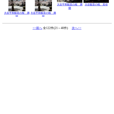
大谷平和観音の桜 満
大谷観音の桜、見頃
開
大谷平和観音の桜 満
大谷平和観音の桜 満
開
開
<<前へ
全122件(21～40件)
次へ>>