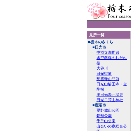
見所一覧
■栃木のさくら
■日光市
中禅寺湖周辺
虚空蔵尊のしだれ
桜
大谷川
日光街道
慈雲寺山門前
日光山輪王寺・金
剛桜
奥日光湯元温泉
日光二荒山神社
■鹿沼市
粟野城山公園
錦鯉公園
千手山公園
出会いの森総合公