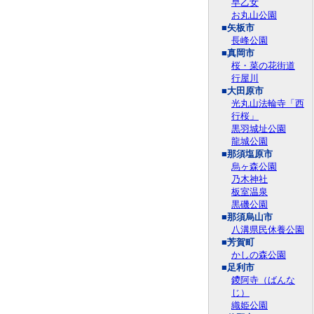
早乙女
お丸山公園
■矢板市
長峰公園
■真岡市
桜・菜の花街道
行屋川
■大田原市
光丸山法輪寺「西
行桜」
黒羽城址公園
龍城公園
■那須塩原市
烏ヶ森公園
乃木神社
板室温泉
黒磯公園
■那須烏山市
八溝県民休養公園
■芳賀町
かしの森公園
■足利市
鑁阿寺（ばんな
じ）
織姫公園