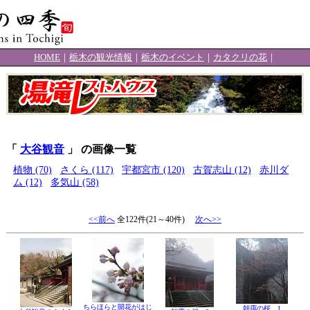
HOME
｜
栃木の観光情報
｜
栃木のイベント
｜
カタクリの花
｜
「
大谷観音
」 の画像一覧
植物 (70)
さくら (117)
宇都宮市 (120)
古賀志山 (12)
赤川ダ
ム (12)
多気山 (58)
<<前へ
全122件(21～40件)
次へ>>
ちらほらと開花がはじ
朝靄の桜 1