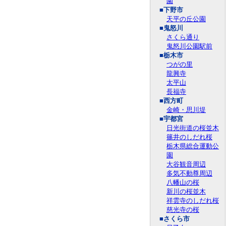
園
■下野市
天平の丘公園
■鬼怒川
さくら通り
鬼怒川公園駅前
■栃木市
つがの里
龍興寺
太平山
長福寺
■西方町
金崎・思川堤
■宇都宮
日光街道の桜並木
篠井のしだれ桜
栃木県総合運動公
園
大谷観音周辺
多気不動尊周辺
八幡山の桜
新川の桜並木
祥雲寺のしだれ桜
慈光寺の桜
■さくら市