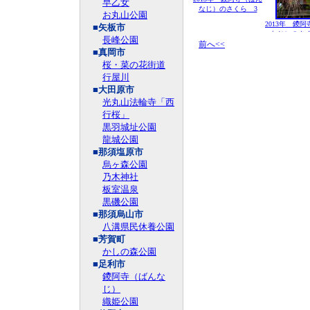
早乙女
なじ）のさくら 3
お丸山公園
2013年 鑁
■矢板市
なじ）のさく
長峰公園
前へ<<
■真岡市
桜・菜の花街道
行屋川
■大田原市
光丸山法輪寺「西
行桜」
黒羽城址公園
龍城公園
■那須塩原市
烏ヶ森公園
乃木神社
板室温泉
黒磯公園
■那須烏山市
八溝県民休養公園
■芳賀町
かしの森公園
■足利市
鑁阿寺（ばんな
じ）
織姫公園