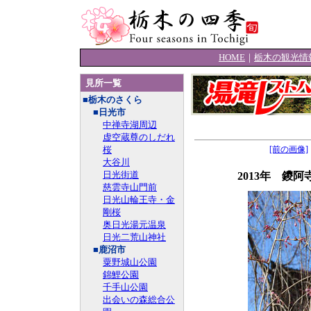
HOME
｜
栃木の観光情
見所一覧
■栃木のさくら
■日光市
中禅寺湖周辺
虚空蔵尊のしだれ
桜
[前の画像]
大谷川
日光街道
2013年 鑁
慈雲寺山門前
日光山輪王寺・金
剛桜
奥日光湯元温泉
日光二荒山神社
■鹿沼市
粟野城山公園
錦鯉公園
千手山公園
出会いの森総合公