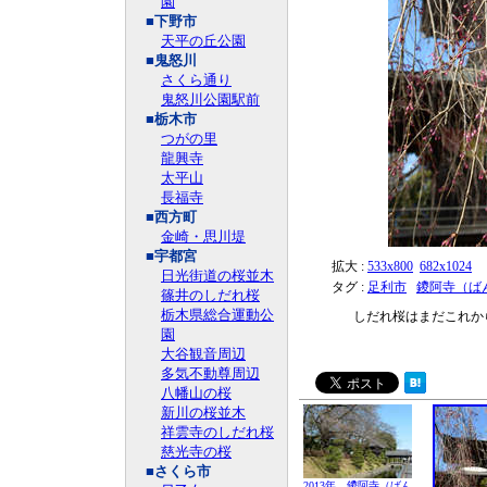
園
■下野市
天平の丘公園
■鬼怒川
さくら通り
鬼怒川公園駅前
■栃木市
つがの里
龍興寺
太平山
長福寺
■西方町
金崎・思川堤
■宇都宮
拡大 :
533x800
682x1024
日光街道の桜並木
タグ :
足利市
鑁阿寺（ば
篠井のしだれ桜
栃木県総合運動公
しだれ桜はまだこれか
園
大谷観音周辺
多気不動尊周辺
八幡山の桜
新川の桜並木
祥雲寺のしだれ桜
慈光寺の桜
■さくら市
2013年 鑁阿寺（ばん