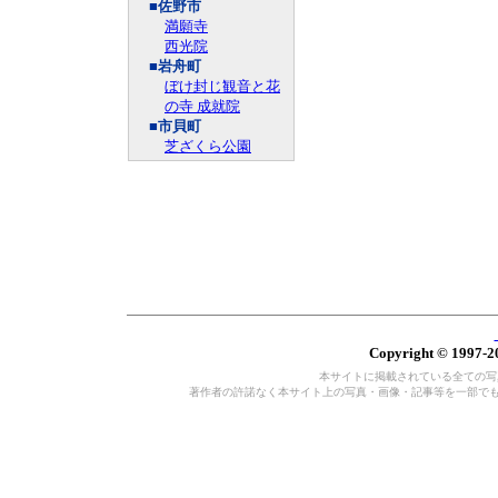
■佐野市
満願寺
西光院
■岩舟町
ぼけ封じ観音と花
の寺 成就院
■市貝町
芝ざくら公園
Copyright © 1997-20
本サイトに掲載されている全ての写真・
著作者の許諾なく本サイト上の写真・画像・記事等を一部で