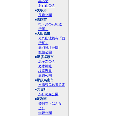
早乙女
お丸山公園
■矢板市
長峰公園
■真岡市
桜・菜の花街道
行屋川
■大田原市
光丸山法輪寺「西
行桜」
黒羽城址公園
龍城公園
■那須塩原市
烏ヶ森公園
乃木神社
板室温泉
黒磯公園
■那須烏山市
八溝県民休養公園
■芳賀町
かしの森公園
■足利市
鑁阿寺（ばんな
じ）
織姫公園