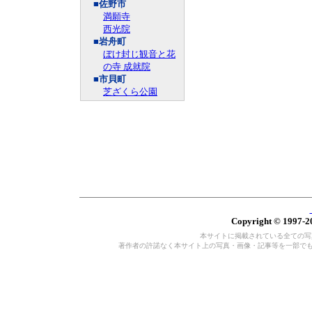
■佐野市
満願寺
西光院
■岩舟町
ぼけ封じ観音と花
の寺 成就院
■市貝町
芝ざくら公園
Copyright © 1997-20
本サイトに掲載されている全ての写真・
著作者の許諾なく本サイト上の写真・画像・記事等を一部で