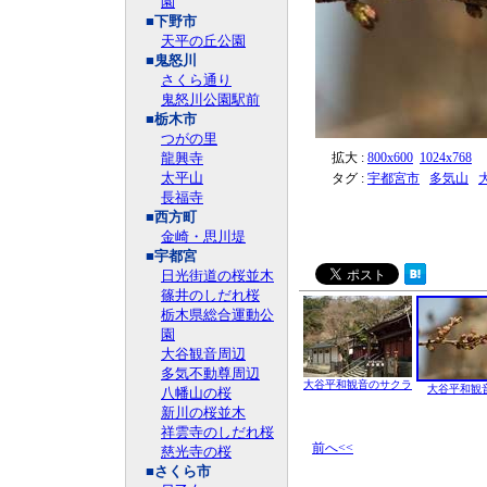
園
■下野市
天平の丘公園
■鬼怒川
さくら通り
鬼怒川公園駅前
■栃木市
つがの里
龍興寺
拡大 :
800x600
1024x768
太平山
タグ :
宇都宮市
多気山
長福寺
■西方町
金崎・思川堤
■宇都宮
日光街道の桜並木
篠井のしだれ桜
栃木県総合運動公
園
大谷観音周辺
多気不動尊周辺
大谷平和観音のサクラ
大谷平和観
八幡山の桜
新川の桜並木
祥雲寺のしだれ桜
前へ<<
慈光寺の桜
■さくら市