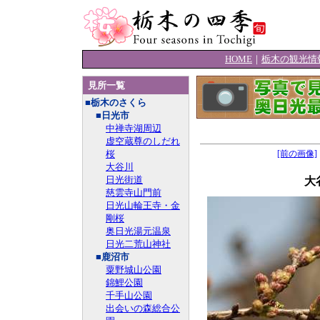
HOME
｜
栃木の観光情
見所一覧
■栃木のさくら
■日光市
中禅寺湖周辺
虚空蔵尊のしだれ
桜
[前の画像]
大谷川
日光街道
大
慈雲寺山門前
日光山輪王寺・金
剛桜
奥日光湯元温泉
日光二荒山神社
■鹿沼市
粟野城山公園
錦鯉公園
千手山公園
出会いの森総合公